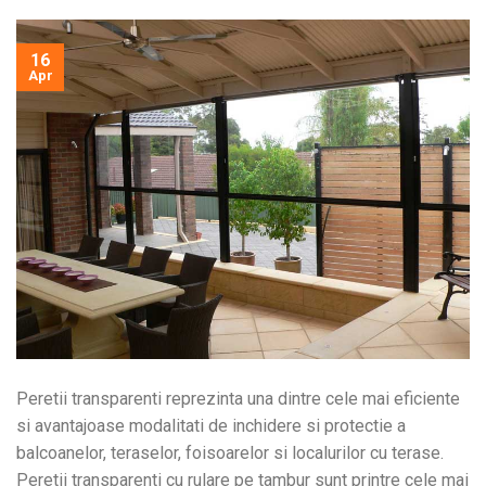
16
Apr
Peretii transparenti reprezinta una dintre cele mai eficiente
si avantajoase modalitati de inchidere si protectie a
balcoanelor, teraselor, foisoarelor si localurilor cu terase.
Peretii transparenti cu rulare pe tambur sunt printre cele mai