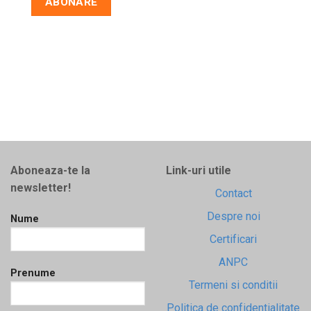
Aboneaza-te la
Link-uri utile
newsletter!
Contact
Despre noi
Nume
Certificari
ANPC
Prenume
Termeni si conditii
Politica de confidentialitate