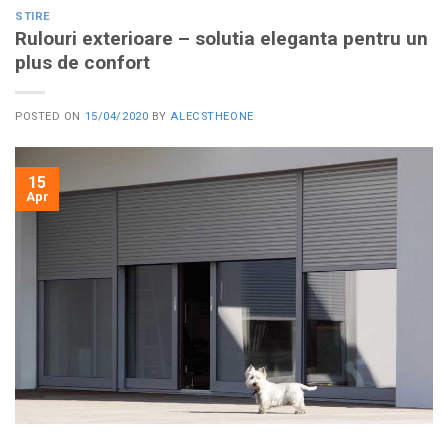
STIRE
Rulouri exterioare – solutia eleganta pentru un
plus de confort
POSTED ON
15/04/2020
BY
ALECSTHEONE
15
Apr