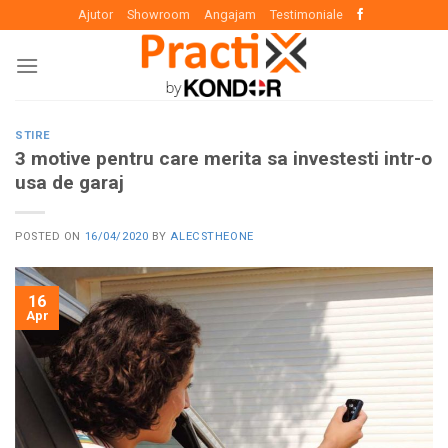
Skip
Ajutor
Showroom
Angajam
Testimoniale
to
content
STIRE
3 motive pentru care merita sa investesti intr-o
usa de garaj
POSTED ON
16/04/2020
BY
ALECSTHEONE
16
Apr