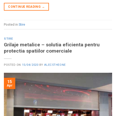
CONTINUE READING
→
Posted in
Stire
STIRE
Grilaje metalice – solutia eficienta pentru
protectia spatiilor comerciale
POSTED ON
15/04/2020
BY
ALECSTHEONE
15
Apr