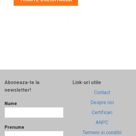
Aboneaza-te la
Link-uri utile
newsletter!
Contact
Despre noi
Nume
Certificari
ANPC
Prenume
Termeni si conditii