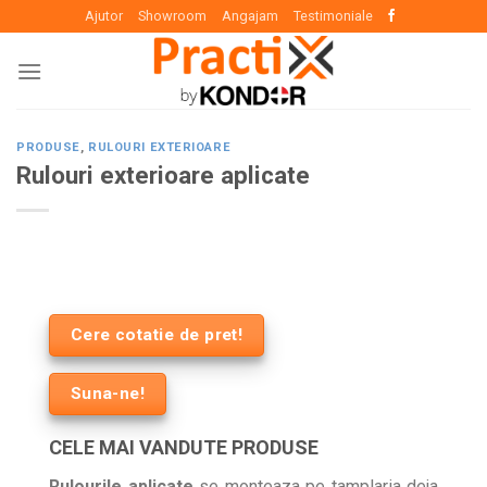
Skip
Ajutor
Showroom
Angajam
Testimoniale
to
content
PRODUSE
,
RULOURI EXTERIOARE
Rulouri exterioare aplicate
Cere cotatie de pret!
Suna-ne!
CELE MAI VANDUTE PRODUSE
Rulourile aplicate
se monteaza pe tamplaria deja