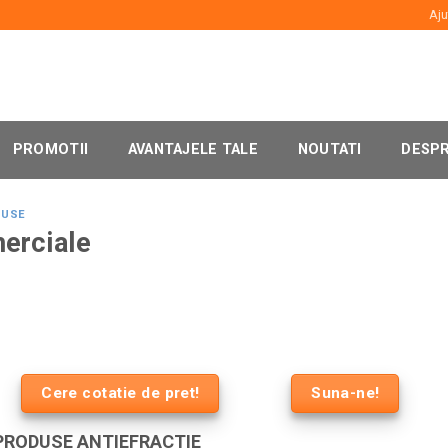
Aju
PROMOTII
AVANTAJELE TALE
NOUTATI
DESPR
DUSE
merciale
Cere cotatie de pret!
Suna-ne!
 PRODUSE ANTIEFRACTIE