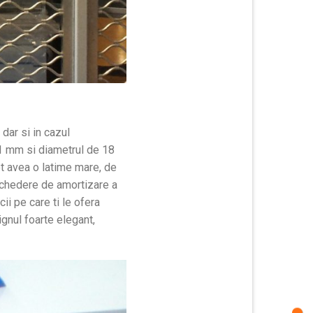
dar si in cazul
11 mm si diametrul de 18
ot avea o latime mare, de
cu chedere de amortizare a
ii pe care ti le ofera
ignul foarte elegant,