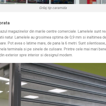
Grilaj tip caramida
orata
 cazul magazinelor din marile centre comerciale. Lamelele sunt real
atii natur. Lamelele au grosimea optima de 0,9 mm si inaltimea d
mare. Pot avea o latime mare, de pana la 6 metri. Sunt silentioase
la terminala si pe sinele de culisare. Printre cele mai mari benef
din exterior spre interior si designul modern.