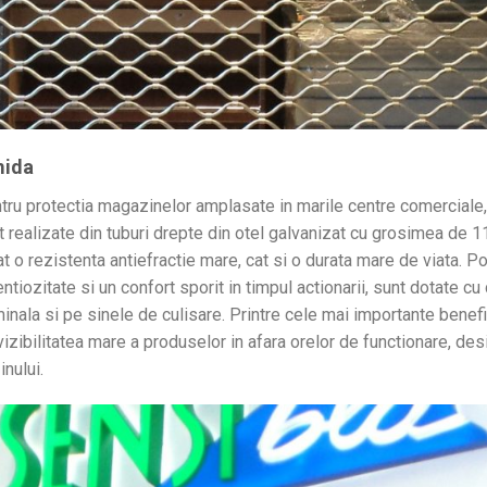
mida
tru protectia magazinelor amplasate in marile centre comerciale, 
 realizate din tuburi drepte din otel galvanizat cu grosimea de 
t o rezistenta antiefractie mare, cat si o durata mare de viata. P
entiozitate si un confort sporit in timpul actionarii, sunt dotate 
nala si pe sinele de culisare. Printre cele mai importante benefic
vizibilitatea mare a produselor in afara orelor de functionare, des
nului.