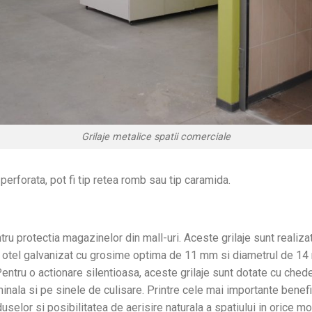
Grilaje metalice spatii comerciale
perforata, pot fi tip retea romb sau tip caramida.
ru protectia magazinelor din mall-uri. Aceste grilaje sunt realizat
in otel galvanizat cu grosime optima de 11 mm si diametrul de 14
Pentru o actionare silentioasa, aceste grilaje sunt dotate cu che
nala si pe sinele de culisare. Printre cele mai importante benefic
oduselor si posibilitatea de aerisire naturala a spatiului in orice m