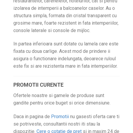
restaurantelor, cafenelelor, hotelurilor, cat si pentru
izolarea de intemperii a balcoanelor caselor. Au o
structura simpla, formata din cristal transparent cu
grosime mare, foarte rezistent in fata intemperiilor,
console laterale si console de mijloc.
In partea inferioara sunt dotate cu lamela care este
fixata cu doua carlige. Acest mod de prindere ii
asigura o functionare indelungata, deoarece ruloul
este fix si are rezistenta mare in fata intemperiilor.
PROMOTII CURENTE
Ofertele noastre si gamele de produse sunt
gandite pentru orice buget si orice dimensiune.
Daca in pagina de
Promotii
nu gasesti oferta care ti
se potriveste, consultantii nostri iti stau la
dispozitie.
Cere o cotatie de pret
si in maxim 24 de