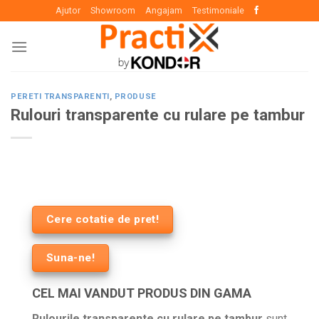
Skip
Ajutor
Showroom
Angajam
Testimoniale
to
content
PERETI TRANSPARENTI
,
PRODUSE
Rulouri transparente cu rulare pe tambur
Cere cotatie de pret!
Suna-ne!
CEL MAI VANDUT PRODUS DIN GAMA
Rulourile transparente cu rulare pe tambur
sunt