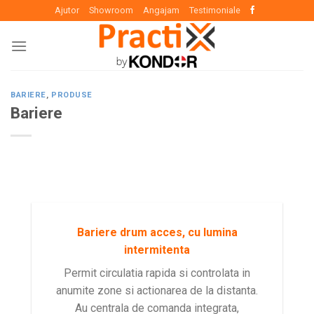
Skip
Ajutor
Showroom
Angajam
Testimoniale
to
content
BARIERE
,
PRODUSE
Bariere
Bariere drum acces, cu lumina
intermitenta
Permit circulatia rapida si controlata in
anumite zone si actionarea de la distanta.
Au centrala de comanda integrata,