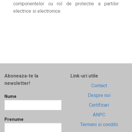
componentelor cu rol de protectie a partilor
electrice si electronice.
Aboneaza-te la
Link-uri utile
newsletter!
Contact
Despre noi
Nume
Certificari
ANPC
Prenume
Termeni si conditii