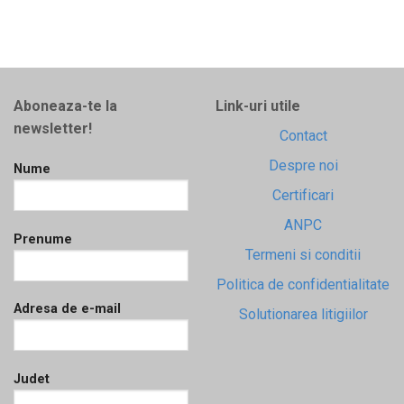
Aboneaza-te la
Link-uri utile
newsletter!
Contact
Despre noi
Nume
Certificari
ANPC
Prenume
Termeni si conditii
Politica de confidentialitate
Adresa de e-mail
Solutionarea litigiilor
Judet