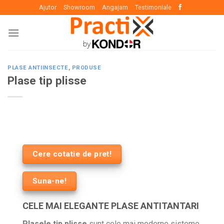
Skip
Ajutor
Showroom
Angajam
Testimoniale
to
content
PLASE ANTIINSECTE
,
PRODUSE
Plase tip plisse
Cere cotatie de pret!
Suna-ne!
CELE MAI ELEGANTE PLASE ANTITANTARI
Plasele tip plisse
sunt cele mai moderne sisteme