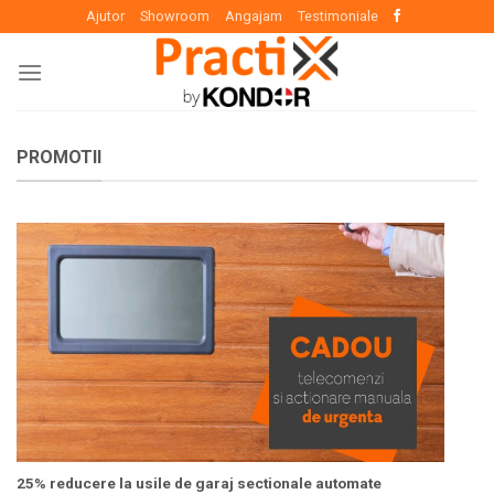
Skip
Ajutor
Showroom
Angajam
Testimoniale
to
content
PROMOTII
25% reducere la usile de garaj sectionale automate