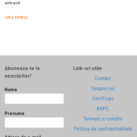
antracit
AFLA DETALII
Aboneaza-te la
Link-uri utile
newsletter!
Contact
Despre noi
Nume
Certificari
ANPC
Prenume
Termeni si conditii
Politica de confidentialitate