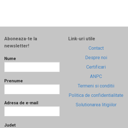
Aboneaza-te la
Link-uri utile
newsletter!
Contact
Despre noi
Nume
Certificari
ANPC
Prenume
Termeni si conditii
Politica de confidentialitate
Adresa de e-mail
Solutionarea litigiilor
Judet