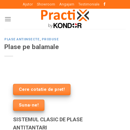
Skip
Ajutor
Showroom
Angajam
Testimoniale
to
content
PLASE ANTIINSECTE
,
PRODUSE
Plase pe balamale
Cere cotatie de pret!
Suna-ne!
SISTEMUL CLASIC DE PLASE
ANTITANTARI