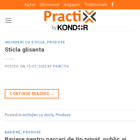
Skip
Ajutor
Showroom
Angajam
Testimoniale
to
content
INCHIDERI CU STICLA
,
PRODUSE
Sticla glisanta
POSTED ON
15/01/2025
BY
PRACTIX
CONTINUE READING
→
Posted in
Inchideri cu sticla
,
Produse
BARIERE
,
PRODUSE
Bariere pentru parcari de tip privat, public si