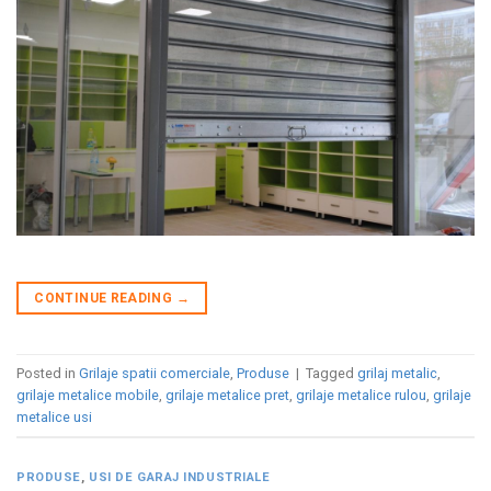
CONTINUE READING
→
Posted in
Grilaje spatii comerciale
,
Produse
|
Tagged
grilaj metalic
,
grilaje metalice mobile
,
grilaje metalice pret
,
grilaje metalice rulou
,
grilaje
metalice usi
PRODUSE
,
USI DE GARAJ INDUSTRIALE