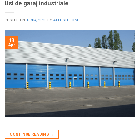
Usi de garaj industriale
POSTED ON
13/04/2020
BY
ALECSTHEONE
13
Apr
CONTINUE READING
→