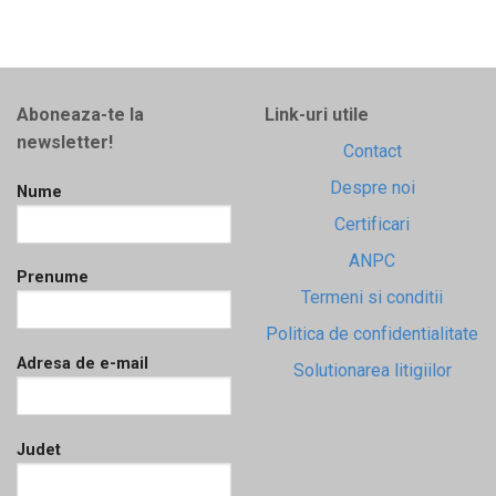
Aboneaza-te la
Link-uri utile
newsletter!
Contact
Despre noi
Nume
Certificari
ANPC
Prenume
Termeni si conditii
Politica de confidentialitate
Adresa de e-mail
Solutionarea litigiilor
Judet