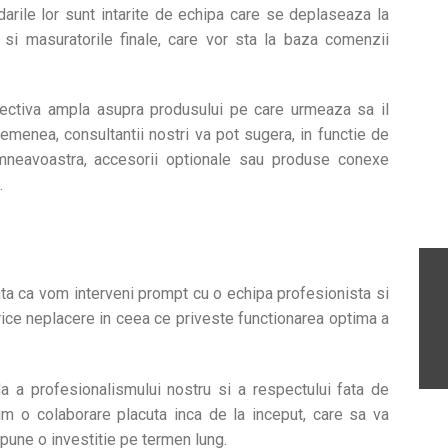
arile lor sunt intarite de echipa care se deplaseaza la
si masuratorile finale, care vor sta la baza comenzii
pectiva ampla asupra produsului pe care urmeaza sa il
semenea, consultantii nostri va pot sugera, in functie de
dumneavoastra, accesorii optionale sau produse conexe
.
nta ca vom interveni prompt cu o echipa profesionista si
orice neplacere in ceea ce priveste functionarea optima a
da a profesionalismului nostru si a respectului fata de
im o colaborare placuta inca de la inceput, care sa va
upune o investitie pe termen lung.