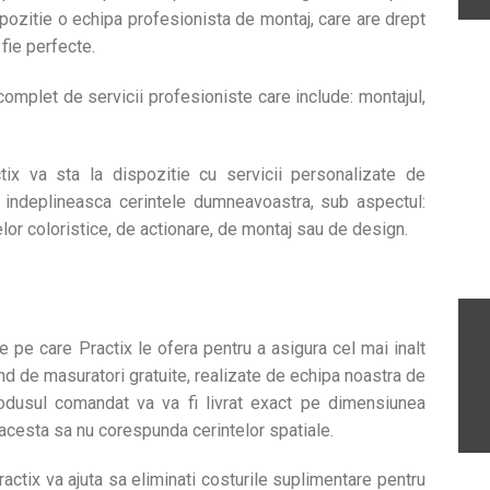
spozitie o echipa profesionista de montaj, care are drept
 fie perfecte.
complet de servicii profesioniste care include: montajul,
x va sta la dispozitie cu servicii personalizate de
a indeplineasca cerintele dumneavoastra, sub aspectul:
intelor coloristice, de actionare, de montaj sau de design.
te pe care Practix le ofera pentru a asigura cel mai inalt
nd de masuratori gratuite, realizate de echipa noastra de
rodusul comandat va va fi livrat exact pe dimensiunea
 acesta sa nu corespunda cerintelor spatiale.
ractix va ajuta sa eliminati costurile suplimentare pentru