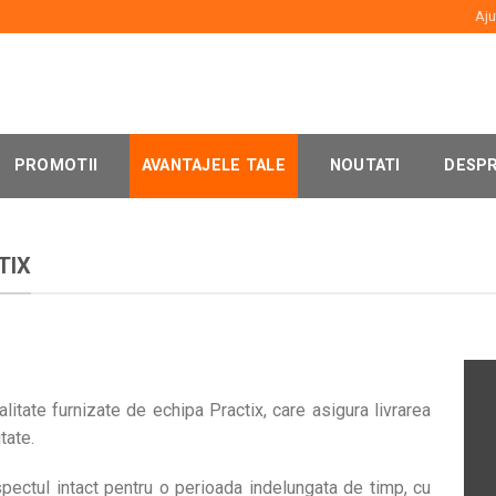
Aju
PROMOTII
AVANTAJELE TALE
NOUTATI
DESPR
TIX
alitate furnizate de echipa Practix, care asigura livrarea
tate.
spectul intact pentru o perioada indelungata de timp, cu