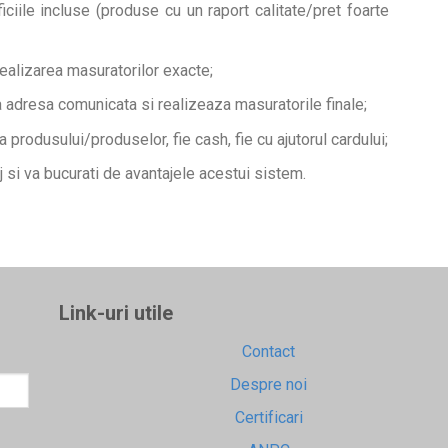
iciile incluse (produse cu un raport calitate/pret foarte
realizarea masuratorilor exacte;
 adresa comunicata si realizeaza masuratorile finale;
 a produsului/produselor, fie cash, fie cu ajutorul cardului;
j si va bucurati de avantajele acestui sistem.
Link-uri utile
Contact
Despre noi
Certificari