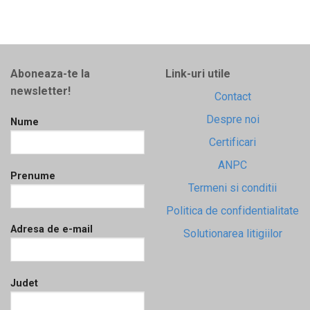
Aboneaza-te la
Link-uri utile
newsletter!
Contact
Despre noi
Nume
Certificari
ANPC
Prenume
Termeni si conditii
Politica de confidentialitate
Adresa de e-mail
Solutionarea litigiilor
Judet