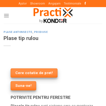
Skip
Ajutor
Showroom
Angajam
Testimoniale
to
content
PLASE ANTIINSECTE
,
PRODUSE
Plase tip rulou
Cere cotatie de pret!
Suna-ne!
POTRIVITE PENTRU FERESTRE
Plasele tip rulou
sunt sisteme care se monteaza