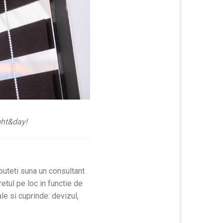
ight&day!
 puteti suna un consultant
retul pe loc in functie de
le si cuprinde:
devizul,