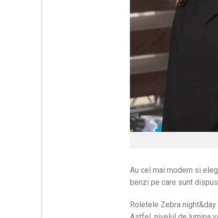
Au cel mai modern si elega
benzi pe care sunt dispuse
Roletele Zebra night&day p
Astfel, nivelul de lumina v