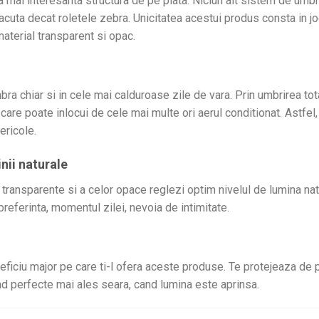
a mai interesanta structura de pe piata. Niciun alt sistem de umbr
cuta decat roletele zebra. Unicitatea acestui produs consta in joc
aterial transparent si opac.
ra chiar si in cele mai calduroase zile de vara. Prin umbrirea to
care poate inlocui de cele mai multe ori aerul conditionat. Astfel
ericole.
nii naturale
transparente si a celor opace reglezi optim nivelul de lumina natur
preferinta, momentul zilei, nevoia de intimitate.
eficiu major pe care ti-l ofera aceste produse. Te protejeaza de pr
fiind perfecte mai ales seara, cand lumina este aprinsa.