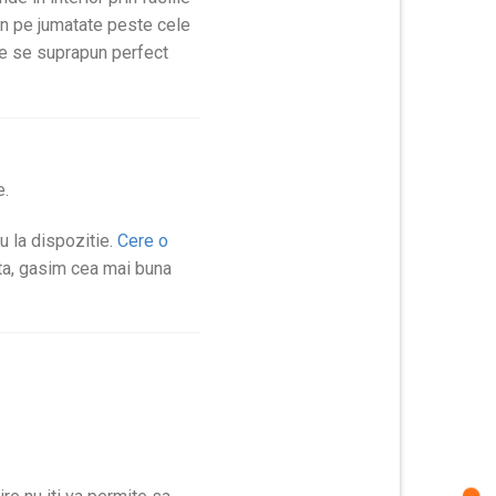
un pe jumatate peste cele
ace se suprapun perfect
e.
au la dispozitie.
Cere o
nta, gasim cea mai buna