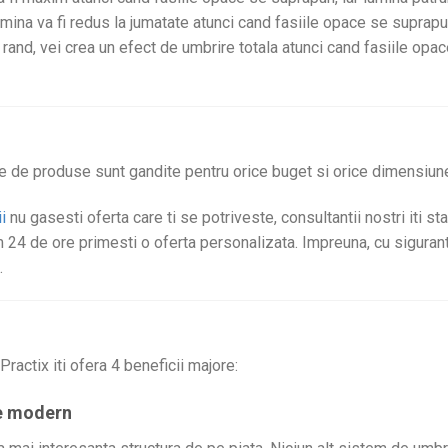
umina va fi redus la jumatate atunci cand fasiile opace se suprap
l rand, vei crea un efect de umbrire totala atunci cand fasiile op
e de produse sunt gandite pentru orice buget si orice dimensiun
i
nu gasesti oferta care ti se potriveste, consultantii nostri iti st
 24 de ore primesti o oferta personalizata. Impreuna, cu sigura
.
ractix iti ofera 4 beneficii majore:
te modern