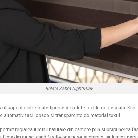
Rolete Zebra Night&Day
nt aspect dintre toate tipurile de rolete textile de pe piata. Sunt
 alternativ fasii opace si transparente de material textil.
ermit reglarea luminii naturale din camere prin suprapunerea fasii
a fi maxim atunci cand fasiile opace se suprapun, iar lumina patrund