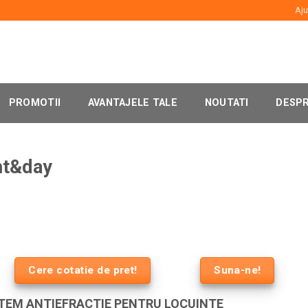
Aju
PROMOTII
AVANTAJELE TALE
NOUTATI
DESPR
ht&day
Cere cotatie de pret!
Suna-ne!
STEM ANTIEFRACTIE PENTRU LOCUINTE