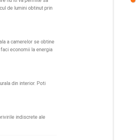
ire nu iti va permite sa
ul de lumini obtinut prin
tala a camerelor se obtine
, faci economii la energia
ala din interior. Poti
ivirile indiscrete ale