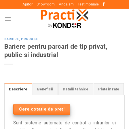
Skip
Ajutor
Showroom
Angajam
Testimoniale
to
content
BARIERE
,
PRODUSE
Bariere pentru parcari de tip privat,
public si industrial
Descriere
Beneficii
Detalii tehnice
Plata in rate
Cere cotatie de pret!
Sunt sisteme automate de control a intrarilor si