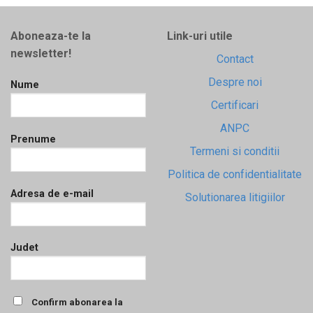
Aboneaza-te la
Link-uri utile
newsletter!
Contact
Despre noi
Nume
Certificari
ANPC
Prenume
Termeni si conditii
Politica de confidentialitate
Adresa de e-mail
Solutionarea litigiilor
Judet
Confirm abonarea la