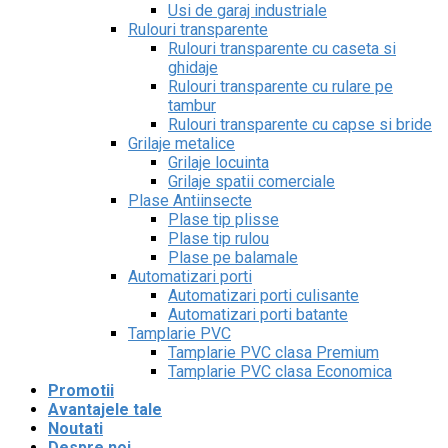
Usi de garaj industriale
Rulouri transparente
Rulouri transparente cu caseta si
ghidaje
Rulouri transparente cu rulare pe
tambur
Rulouri transparente cu capse si bride
Grilaje metalice
Grilaje locuinta
Grilaje spatii comerciale
Plase Antiinsecte
Plase tip plisse
Plase tip rulou
Plase pe balamale
Automatizari porti
Automatizari porti culisante
Automatizari porti batante
Tamplarie PVC
Tamplarie PVC clasa Premium
Tamplarie PVC clasa Economica
Promotii
Avantajele tale
Noutati
Despre noi