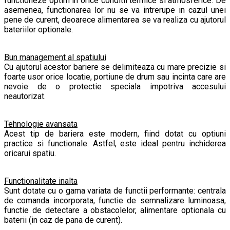
functioneze optim in orice conditii termice si atmosferice. De
asemenea, functionarea lor nu se va intrerupe in cazul unei
pene de curent, deoarece alimentarea se va realiza cu ajutorul
bateriilor optionale.
Bun management al spatiului
Cu ajutorul acestor bariere se delimiteaza cu mare precizie si
foarte usor orice locatie, portiune de drum sau incinta care are
nevoie de o protectie speciala impotriva accesului
neautorizat.
Tehnologie avansata
Acest tip de bariera este modern, fiind dotat cu optiuni
practice si functionale. Astfel, este ideal pentru inchiderea
oricarui spatiu.
Functionalitate inalta
Sunt dotate cu o gama variata de functii performante: centrala
de comanda incorporata, functie de semnalizare luminoasa,
functie de detectare a obstacolelor, alimentare optionala cu
baterii (in caz de pana de curent).