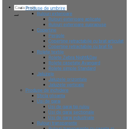
Produse de umbrire
Rulouri exterioare
Rulouri exterioare aplicate
Rulouri exterioare suprapuse
Copertine
Pergole
Copertine retractabile cu brat articulat
Copertine retractabile cu brat fix
Rolete textile
Rolete Zebra Night&Day
Rolete casetate Avangard
Rolete simple Standard
Jaluzele
Jaluzele orizontale
Jaluzele verticale
Produse de inchidere
Sticla glisanta
Usi de garaj
Usi de garaj tip rulou
Usi de garaj sectionale
Usi de garaj industriale
Rulouri transparente
Rulouri transparente cu caseta si