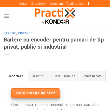
Skip
Ajutor
Showroom
Angajam
Testimoniale
to
content
BARIERE
,
PRODUSE
Bariere cu encoder pentru parcari de tip
privat, public si industrial
Descriere
Beneficii
Detalii tehnice
Plata in rate
Cere cotatie de pret!
Gestioneaza eficient accesul in parcari sau alte