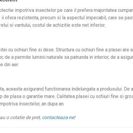
otectie impotriva insectelor pe care il prefera majoritatea cumpara
e ii ofera rezistenta, precum si la aspectul impecabil, care se pas
relui si vantului, costul de achizitie este net inferior.
itei cu ochiuri fine si dese. Structura cu ochiuri fine a plasei are 
, de a permite luminii naturale sa patrunda in interior, de a asigura
le din aer.
alta, aceasta asigurand functionarea indelungata a produsului. De 
tip de plasa o garantie mare. Calitatea plasei cu ochiuri fine si 
impotriva insectelor, an dupa an.
au o cotatie de pret,
contacteaza-ne
!