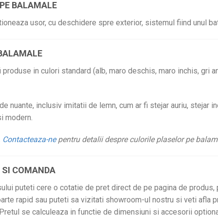
 PE BALAMALE
ioneaza usor, cu deschidere spre exterior, sistemul fiind unul bat
E BALAMALE
produse in culori standard (alb, maro deschis, maro inchis, gri antr
 nuante, inclusiv imitatii de lemn, cum ar fi stejar auriu, stejar i
si modern.
.
Contacteaza-ne
pentru detalii despre culorile plaselor pe balam
T SI COMANDA
sului puteti cere o cotatie de pret direct de pe pagina de produs,
arte rapid sau puteti sa vizitati showroom-ul nostru si veti afla p
retul se calculeaza in functie de dimensiuni si accesorii optiona