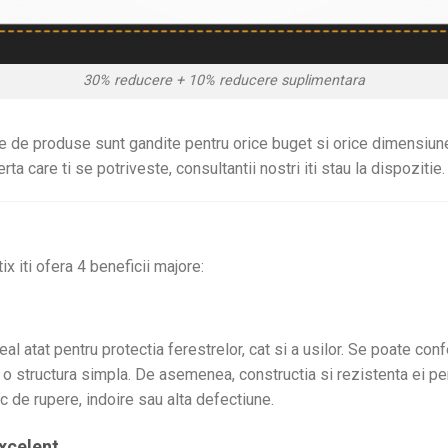
30% reducere + 10% reducere suplimentara
e de produse sunt gandite pentru orice buget si orice dimensiune
ta care ti se potriveste, consultantii nostri iti stau la dispozitie
x iti ofera 4 beneficii majore:
al atat pentru protectia ferestrelor, cat si a usilor. Se poate con
o structura simpla. De asemenea, constructia si rezistenta ei per
c de rupere, indoire sau alta defectiune.
excelent