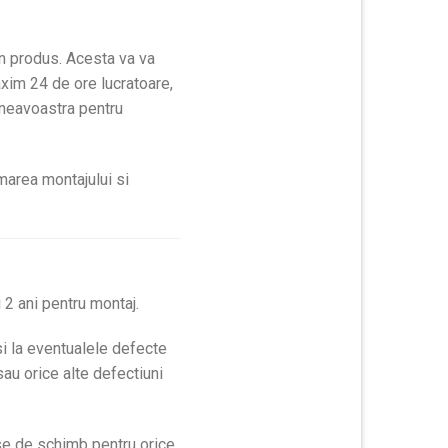
un produs. Acesta va va
axim 24 de ore lucratoare,
mneavoastra pentru
marea montajului si
 2 ani pentru montaj.
si la eventualele defecte
sau orice alte defectiuni
ese de schimb pentru orice