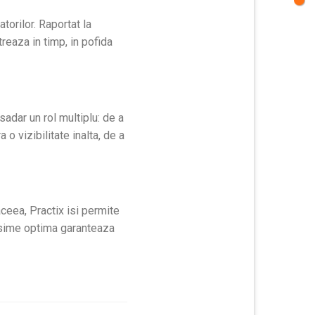
torilor. Raportat la
treaza in timp, in pofida
asadar un rol multiplu: de a
 o vizibilitate inalta, de a
aceea, Practix isi permite
grosime optima garanteaza