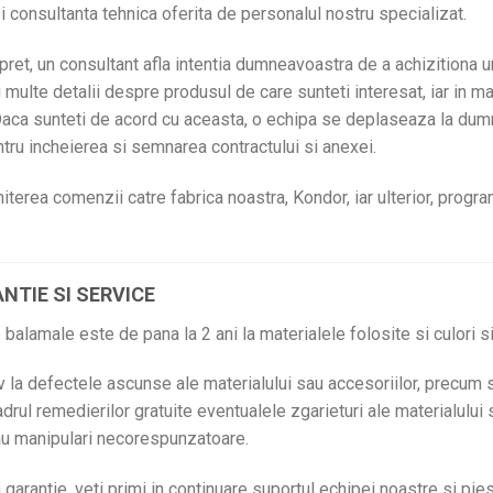
si consultanta tehnica oferita de personalul nostru specializat.
 pret, un consultant afla intentia dumneavoastra de a achizitiona 
i multe detalii despre produsul de care sunteti interesat, iar in m
. Daca sunteti de acord cu aceasta, o echipa se deplaseaza la du
tru incheierea si semnarea contractului si anexei.
terea comenzii catre fabrica noastra, Kondor, iar ulterior, progra
NTIE SI SERVICE
balamale este de pana la 2 ani la materialele folosite si culori si
v la defectele ascunse ale materialului sau accesoriilor, precum 
cadrul remedierilor gratuite eventualele zgarieturi ale materialului 
sau manipulari necorespunzatoare.
garantie, veti primi in continuare suportul echipei noastre si pi