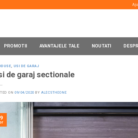
Aju
PROMOTII
AVANTAJELE TALE
NOUTATI
DESPR
ODUSE
,
USI DE GARAJ
si de garaj sectionale
STED ON
09/04/2020
BY
ALECSTHEONE
9
pr