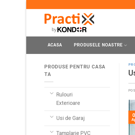
Skip
to
content
ACASA
PRODUSELE NOASTRE
PR
PRODUSE PENTRU CASA
U
TA
PO
Rulouri
Exterioare
0
Usi de Garaj
A
Tamplarie PVC