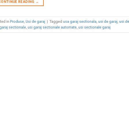
CONTINUE READING
→
ted in
Produse
,
Usi de garaj
|
Tagged
usa garaj sectionala
,
usi de garaj
,
usi d
garaj sectionale
,
usi garaj sectionale automate
,
usi sectionale garaj