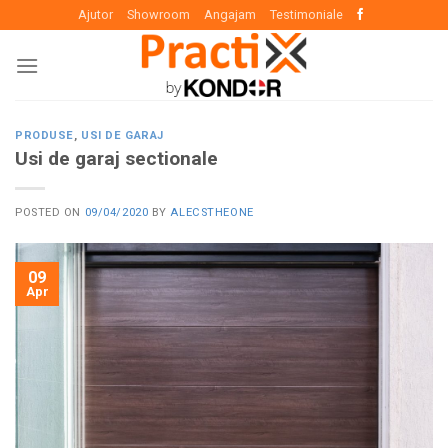
Skip
Ajutor
Showroom
Angajam
Testimoniale
to
content
PRODUSE
,
USI DE GARAJ
Usi de garaj sectionale
POSTED ON
09/04/2020
BY
ALECSTHEONE
09
Apr