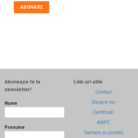
Aboneaza-te la
Link-uri utile
newsletter!
Contact
Despre noi
Nume
Certificari
ANPC
Prenume
Termeni si conditii