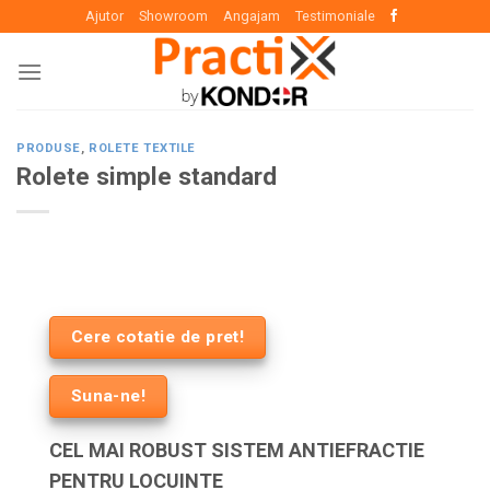
Skip
Ajutor
Showroom
Angajam
Testimoniale
to
content
PRODUSE
,
ROLETE TEXTILE
Rolete simple standard
Cere cotatie de pret!
Suna-ne!
CEL MAI ROBUST SISTEM ANTIEFRACTIE
PENTRU LOCUINTE