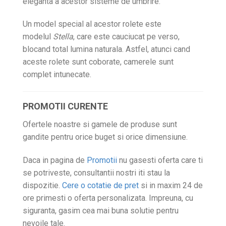
eleganta a acestor sisteme de umbrire.
Un model special al acestor rolete este
modelul
Stella
, care este cauciucat pe verso,
blocand total lumina naturala. Astfel, atunci cand
aceste rolete sunt coborate, camerele sunt
complet intunecate.
PROMOTII CURENTE
Ofertele noastre si gamele de produse sunt
gandite pentru orice buget si orice dimensiune.
Daca in pagina de
Promotii
nu gasesti oferta care ti
se potriveste, consultantii nostri iti stau la
dispozitie.
Cere o cotatie de pret
si in maxim 24 de
ore primesti o oferta personalizata. Impreuna, cu
siguranta, gasim cea mai buna solutie pentru
nevoile tale.