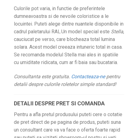
Culorile pot varia, in functie de preferintele
dumneavoastra si de nevoile coloristice a le
locuintei. Puteti alege dintre nuantele disponibile in
cadrul paletarului RAL.Un model special este
Stella
,
cauciucat pe verso, care blocheaza total lumina
solara. Acest model creeaza intuneric total in casa.
Se recomanda modelul Stella mai ales in spatiile
cu umiditate ridicata, cum ar fi baia sau bucataria.
Consultanta este gratuita.
Contacteaza-ne
pentru
detalii despre culorile roletelor simple standard!
DETALII DESPRE PRET SI COMANDA
Pentru a afla pretul produsului puteti cere o cotatie
de pret direct de pe pagina de produs, puteti suna
un consultant care va va face o oferta foarte rapid
sau puteti sa vizitati showroom-ul nostru si veti