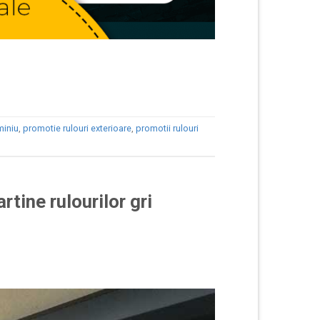
miniu
,
promotie rulouri exterioare
,
promotii rulouri
tine rulourilor gri