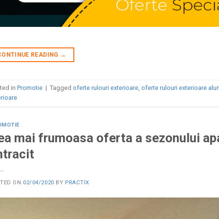
CONTINUE READING
→
ted in
Promotie
|
Tagged
oferte rulouri exterioare
,
oferte rulouri exterioare alu
erioare
OMOTIE
ea mai frumoasa oferta a sezonului apar
ntracit
STED ON
02/04/2020
BY
PRACTIX