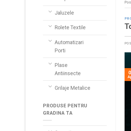
Pos
Jaluzele
PR
To
Rolete Textile
Automatizari
PO
Porti
Plase
0
Antiinsecte
A
Grilaje Metalice
PRODUSE PENTRU
GRADINA TA