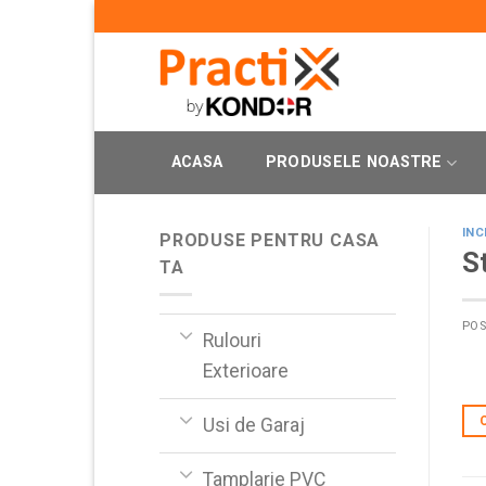
Skip
to
content
ACASA
PRODUSELE NOASTRE
INC
PRODUSE PENTRU CASA
S
TA
PO
Rulouri
Exterioare
Usi de Garaj
Tamplarie PVC