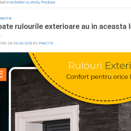
ted in
Inchideri cu sticla
,
Produse
OMOTIE
ate rulourile exterioare au in aceasta 
STED ON
02/04/2020
BY
PRACTIX
2
pr