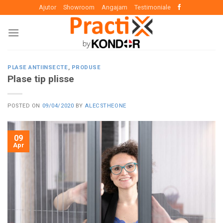
Skip
Ajutor
Showroom
Angajam
Testimoniale
to
content
PLASE ANTIINSECTE
,
PRODUSE
Plase tip plisse
POSTED ON
09/04/2020
BY
ALECSTHEONE
09
Apr