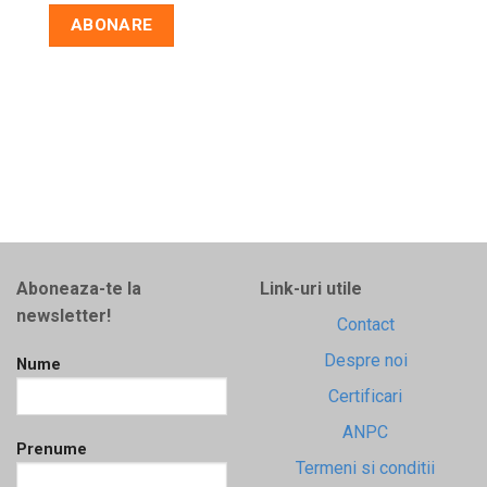
Aboneaza-te la
Link-uri utile
newsletter!
Contact
Despre noi
Nume
Certificari
ANPC
Prenume
Termeni si conditii