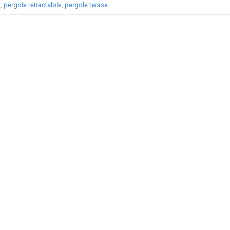
t
,
pergole retractabile
,
pergole terase