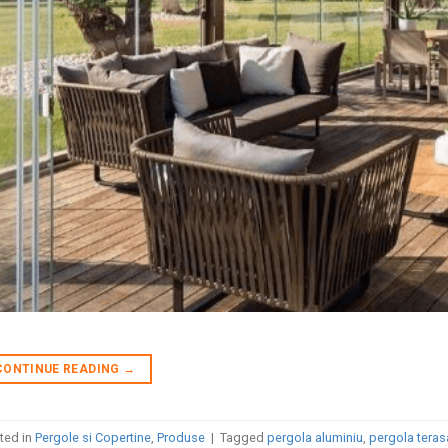
CONTINUE READING
→
ted in
Pergole si Copertine
,
Produse
|
Tagged
pergola aluminiu
,
pergola teras