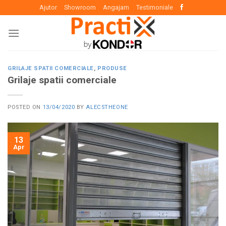
Skip
Ajutor
Showroom
Angajam
Testimoniale
to
content
GRILAJE SPATII COMERCIALE
,
PRODUSE
Grilaje spatii comerciale
POSTED ON
13/04/2020
BY
ALECSTHEONE
13
Apr