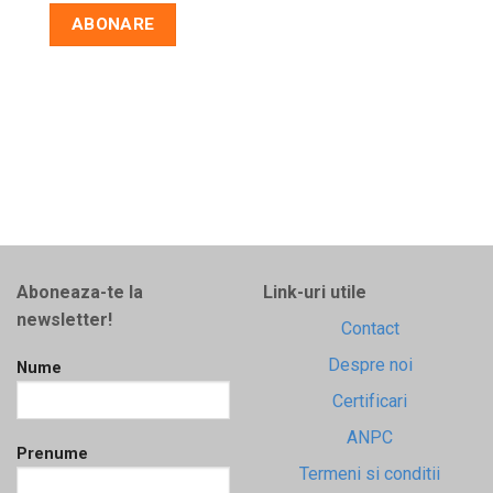
Aboneaza-te la
Link-uri utile
newsletter!
Contact
Despre noi
Nume
Certificari
ANPC
Prenume
Termeni si conditii