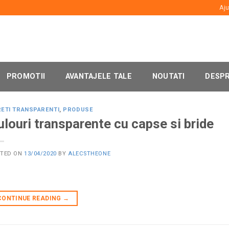
Aju
PROMOTII
AVANTAJELE TALE
NOUTATI
DESPR
ETI TRANSPARENTI
,
PRODUSE
ulouri transparente cu capse si bride
STED ON
13/04/2020
BY
ALECSTHEONE
CONTINUE READING
→