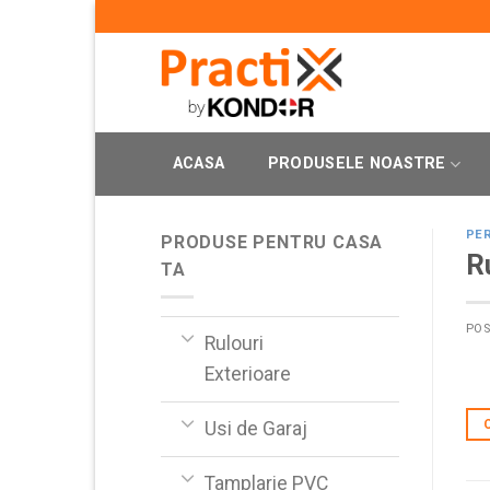
Skip
to
content
ACASA
PRODUSELE NOASTRE
PER
PRODUSE PENTRU CASA
R
TA
PO
Rulouri
Exterioare
Usi de Garaj
Tamplarie PVC