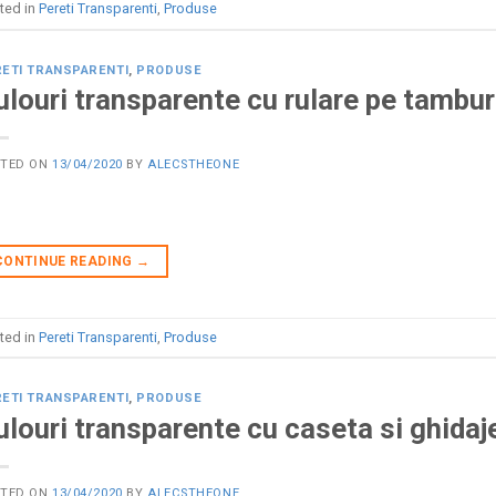
ted in
Pereti Transparenti
,
Produse
ETI TRANSPARENTI
,
PRODUSE
ulouri transparente cu rulare pe tambur
STED ON
13/04/2020
BY
ALECSTHEONE
CONTINUE READING
→
ted in
Pereti Transparenti
,
Produse
ETI TRANSPARENTI
,
PRODUSE
ulouri transparente cu caseta si ghidaj
STED ON
13/04/2020
BY
ALECSTHEONE