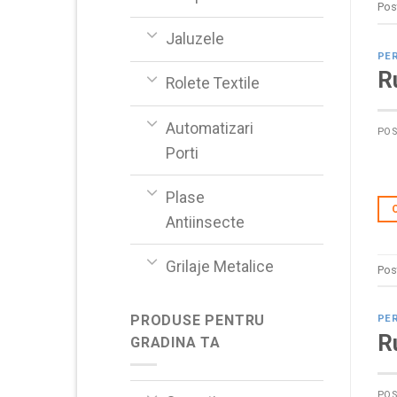
Pos
Jaluzele
PER
R
Rolete Textile
Automatizari
PO
Porti
Plase
Antiinsecte
Grilaje Metalice
Pos
PRODUSE PENTRU
PER
R
GRADINA TA
PO