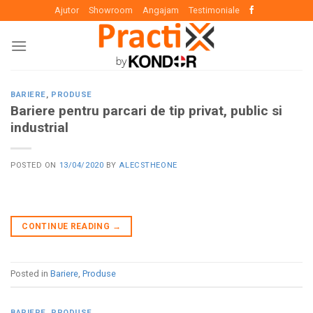
Skip
Ajutor
Showroom
Angajam
Testimoniale
to
content
BARIERE
,
PRODUSE
Bariere pentru parcari de tip privat, public si
industrial
POSTED ON
13/04/2020
BY
ALECSTHEONE
CONTINUE READING
→
Posted in
Bariere
,
Produse
BARIERE
,
PRODUSE