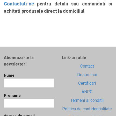
Contactati-ne
pentru detalii sau comandati si
achitati produsele direct la domiciliu!
Aboneaza-te la
Link-uri utile
newsletter!
Contact
Despre noi
Nume
Certificari
ANPC
Prenume
Termeni si conditii
Politica de confidentialitate
Adresa de e-mail