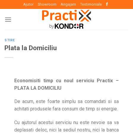
Skip
Ajutor
Showroom
Angajam
Testimoniale
to
content
STIRE
Plata la Domiciliu
Economisiti timp cu noul serviciu Practix –
PLATA LA DOMICILIU
De acum, este foarte simplu sa comandati si sa
achitati produsele fara consum de timp si energie.
Cu ajutorul acestui serviciu nu este nevoie sa va
deplasati deloc, nici la sediul nostru, nici la banca