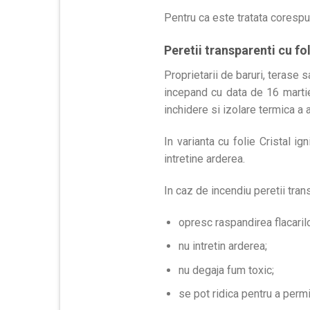
Pentru ca este tratata corespu
Peretii transparenti cu fo
Proprietarii de baruri, terase 
incepand cu data de 16 martie
inchidere si izolare termica a 
In varianta cu folie Cristal ig
intretine arderea.
In caz de incendiu peretii trans
opresc raspandirea flacarilo
nu intretin arderea;
nu degaja fum toxic;
se pot ridica pentru a permi