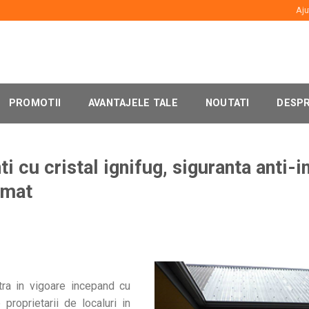
Aju
PROMOTII
AVANTAJELE TALE
NOUTATI
DESPR
ti cu cristal ignifug, siguranta anti-i
umat
tra in vigoare incepand cu
roprietarii de localuri in