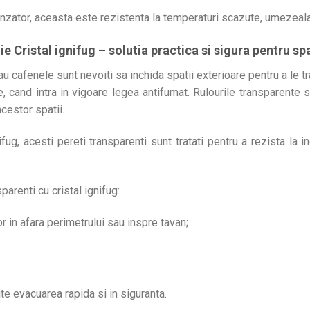
nzator, aceasta este rezistenta la temperaturi scazute, umezeala
lie Cristal ignifug – solutia practica si sigura pentru sp
sau cafenele sunt nevoiti sa inchida spatii exterioare pentru a le
, cand intra in vigoare legea antifumat. Rulourile transparente 
acestor spatii.
nifug, acesti pereti transparenti sunt tratati pentru a rezista la i
parenti cu cristal ignifug:
r in afara perimetrului sau inspre tavan;
te evacuarea rapida si in siguranta.