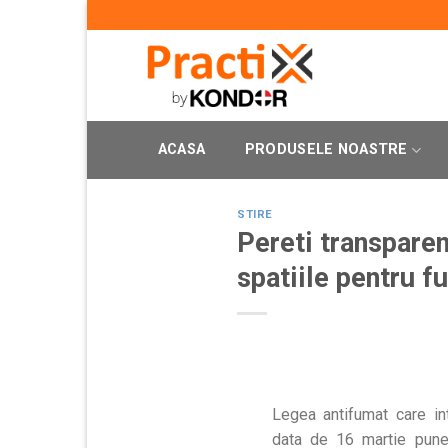
Skip
to
content
ACASA
PRODUSELE NOASTRE
STIRE
Pereti transparen
spatiile pentru f
Legea antifumat care in
data de 16 martie pune p