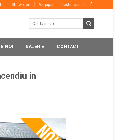
tor
Showroom
Angajam
Testimoniale
E NOI
GALERIE
CONTACT
ncendiu in