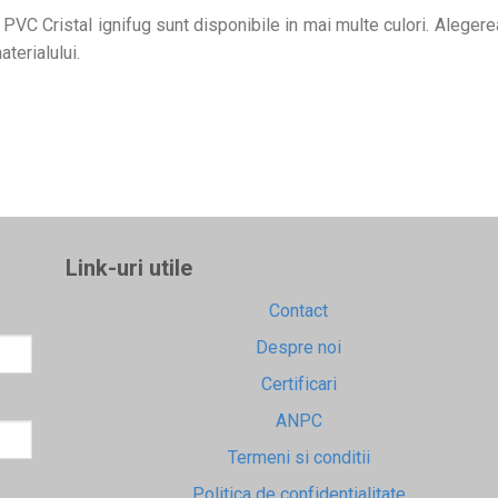
 PVC Cristal ignifug sunt disponibile in mai multe culori. Alegerea
terialului.
Link-uri utile
Contact
Despre noi
Certificari
ANPC
Termeni si conditii
Politica de confidentialitate