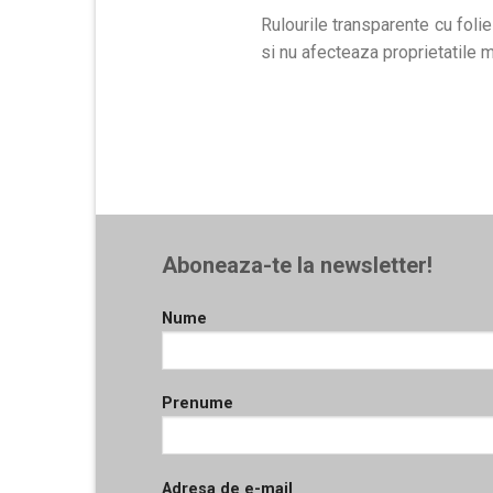
Rulourile transparente cu folie
si nu afecteaza proprietatile ma
Aboneaza-te la newsletter!
Nume
Prenume
Adresa de e-mail