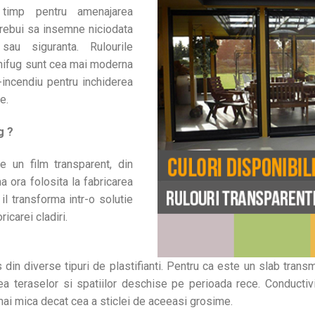
e timp pentru amenajarea
trebui sa insemne niciodata
sau siguranta. Rulourile
gnifug sunt cea mai moderna
-incendiu pentru inchiderea
e.
g ?
te un film transparent, din
 ora folosita la fabricarea
 il transforma intr-o solutie
ricarei cladiri.
in diverse tipuri de plastifianti. Pentru ca este un slab transm
rea teraselor si spatiilor deschise pe perioada rece. Conductivi
 mai mica decat cea a sticlei de aceeasi grosime.