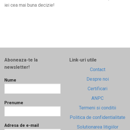
iei cea mai buna decizie!
Aboneaza-te la
Link-uri utile
newsletter!
Contact
Despre noi
Nume
Certificari
ANPC
Prenume
Termeni si conditii
Politica de confidentialitate
Adresa de e-mail
Solutionarea litigiilor