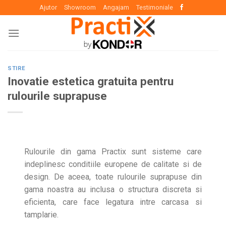
Skip
Ajutor
Showroom
Angajam
Testimoniale
to
content
STIRE
Inovatie estetica gratuita pentru
rulourile suprapuse
Rulourile din gama Practix sunt sisteme care
indeplinesc conditiile europene de calitate si de
design. De aceea, toate rulourile suprapuse din
gama noastra au inclusa o structura discreta si
eficienta, care face legatura intre carcasa si
tamplarie.