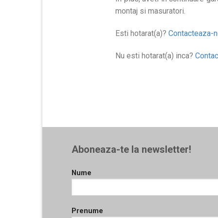
montaj si masuratori.
Esti hotarat(a)?
Contacteaza-
Nu esti hotarat(a) inca?
Conta
Aboneaza-te la newsletter!
Nume
Prenume