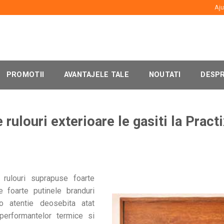
Aju
PROMOTII
AVANTAJELE TALE
NOUTATI
DESPR
 rulouri exterioare le gasiti la Pract
ulouri suprapuse foarte
e foarte putinele branduri
o atentie deosebita atat
 performantelor termice si