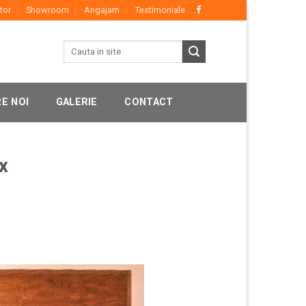
tor
Showroom
Angajam
Testimoniale
E NOI
GALERIE
CONTACT
ix