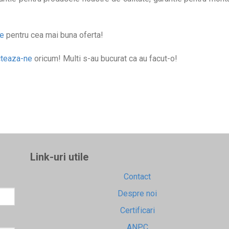
ne
pentru cea mai buna oferta!
cteaza-ne
oricum! Multi s-au bucurat ca au facut-o!
Link-uri utile
Contact
Despre noi
Certificari
ANPC