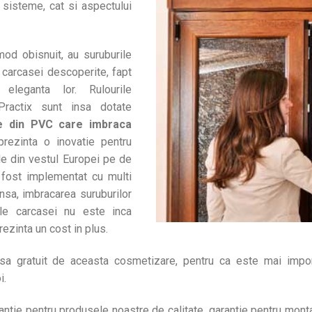
 sisteme, cat si aspectului
mod obisnuit, au suruburile
 carcasei descoperite, fapt
 eleganta lor. Rulourile
ractix sunt insa dotate
te din PVC care imbraca
rezinta o inovatie pentru
le din vestul Europei pe de
a fost implementat cu multi
nsa, imbracarea suruburilor
ale carcasei nu este inca
ezinta un cost in plus.
sa gratuit de aceasta cosmetizare, pentru ca este mai import
i.
rantie pentru produsele noastre de calitate, garantie pentru montaj 