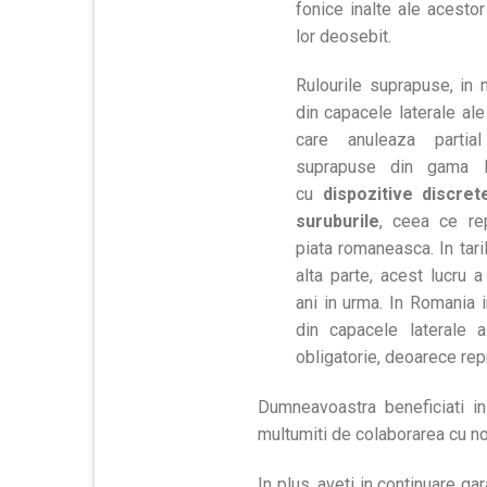
fonice inalte ale acestor
lor deosebit.
Rulourile suprapuse, in 
din capacele laterale ale
care anuleaza partial
suprapuse din gama P
cu
dispozitive discre
suruburile
, ceea ce rep
piata romaneasca. In tari
alta parte, acest lucru 
ani in urma. In Romania i
din capacele laterale 
obligatorie, deoarece repr
Dumneavoastra beneficiati in
multumiti de colaborarea cu no
In plus, aveti in continuare ga