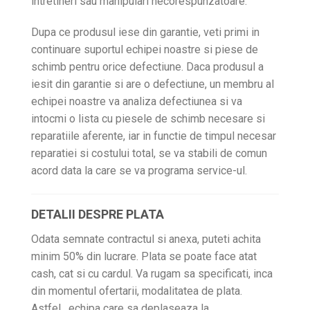
intretineri sau manipulari necorespunzatoare.
Dupa ce produsul iese din garantie, veti primi in
continuare suportul echipei noastre si piese de
schimb pentru orice defectiune. Daca produsul a
iesit din garantie si are o defectiune, un membru al
echipei noastre va analiza defectiunea si va
intocmi o lista cu piesele de schimb necesare si
reparatiile aferente, iar in functie de timpul necesar
reparatiei si costului total, se va stabili de comun
acord data la care se va programa service-ul.
DETALII DESPRE PLATA
Odata semnate contractul si anexa, puteti achita
minim 50% din lucrare. Plata se poate face atat
cash, cat si cu cardul. Va rugam sa specificati, inca
din momentul ofertarii, modalitatea de plata.
Astfel, echipa care sa deplaseaza la