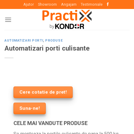
Skip
Ajutor
Showroom
Angajam
Testimoniale
to
content
AUTOMATIZARI PORTI
,
PRODUSE
Automatizari porti culisante
Cere cotatie de pret!
Suna-ne!
CELE MAI VANDUTE PRODUSE
Se monteaza la portile culisante de pana la 500 kg.