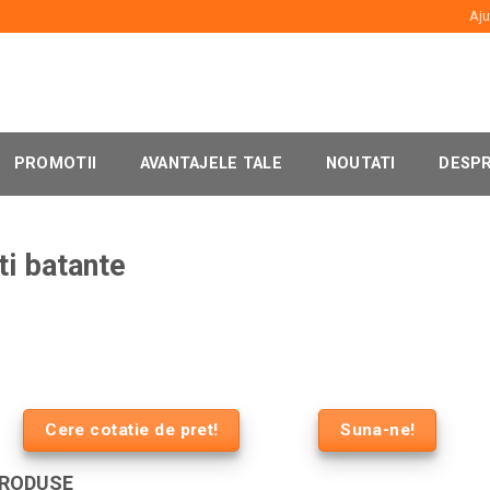
Aju
PROMOTII
AVANTAJELE TALE
NOUTATI
DESPR
ti batante
Cere cotatie de pret!
Suna-ne!
PRODUSE