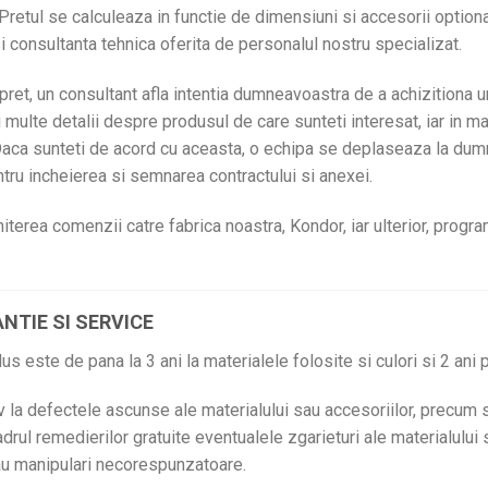
retul se calculeaza in functie de dimensiuni si accesorii optiona
si consultanta tehnica oferita de personalul nostru specializat.
 pret, un consultant afla intentia dumneavoastra de a achizitiona 
i multe detalii despre produsul de care sunteti interesat, iar in m
. Daca sunteti de acord cu aceasta, o echipa se deplaseaza la du
tru incheierea si semnarea contractului si anexei.
terea comenzii catre fabrica noastra, Kondor, iar ulterior, progra
NTIE SI SERVICE
s este de pana la 3 ani la materialele folosite si culori si 2 ani 
v la defectele ascunse ale materialului sau accesoriilor, precum 
cadrul remedierilor gratuite eventualele zgarieturi ale materialului 
sau manipulari necorespunzatoare.