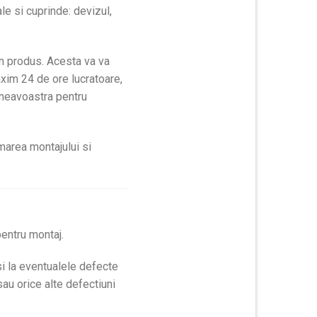
le si cuprinde:
devizul,
un produs. Acesta va va
axim 24 de ore lucratoare,
mneavoastra pentru
marea montajului si
pentru montaj.
si la eventualele defecte
sau orice alte defectiuni