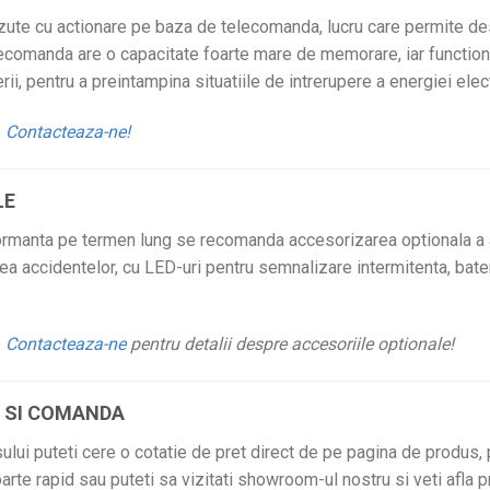
zute cu actionare pe baza de telecomanda, lucru care permite de
elecomanda are o capacitate foarte mare de memorare, iar function
ii, pentru a preintampina situatiile de intrerupere a energiei elect
.
Contacteaza-ne!
LE
ormanta pe termen lung se recomanda accesorizarea optionala a 
ea accidentelor, cu LED-uri pentru semnalizare intermitenta, bate
.
Contacteaza-ne
pentru detalii despre accesoriile optionale!
T SI COMANDA
sului puteti cere o cotatie de pret direct de pe pagina de produs,
arte rapid sau puteti sa vizitati showroom-ul nostru si veti afla p