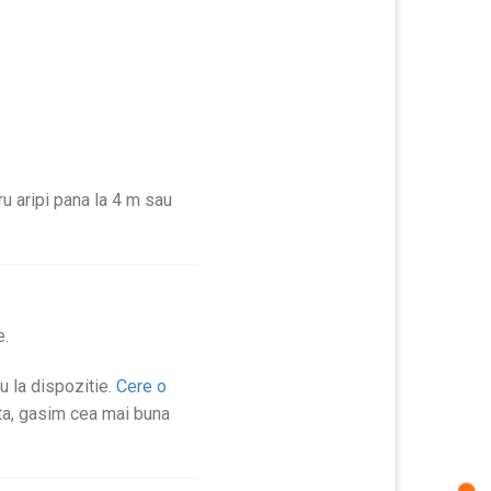
tru aripi pana la 4 m sau
e.
au la dispozitie.
Cere o
nta, gasim cea mai buna